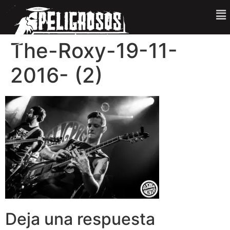
The-Roxy-19-11-
2016- (2)
Deja una respuesta