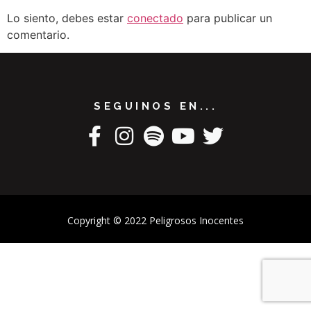
Lo siento, debes estar
conectado
para publicar un
comentario.
SEGUINOS EN...
Copyright © 2022 Peligrosos Inocentes