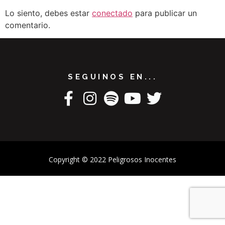
Lo siento, debes estar
conectado
para publicar un
comentario.
SEGUINOS EN...
Copyright © 2022 Peligrosos Inocentes