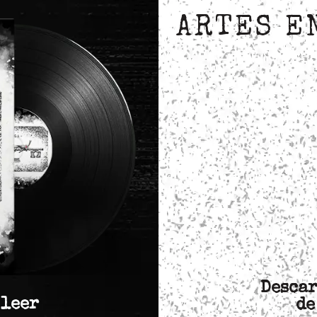
ARTES E
Descar
 leer
de