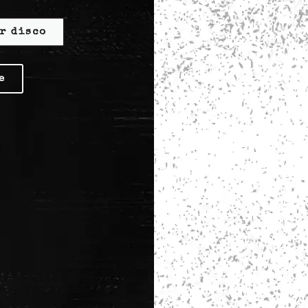
r disco
e