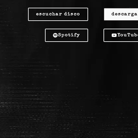
escuchar disco
descarga
Spotify
YouTub