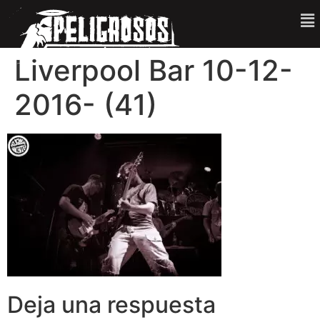
Liverpool Bar 10-12-
2016- (41)
Deja una respuesta