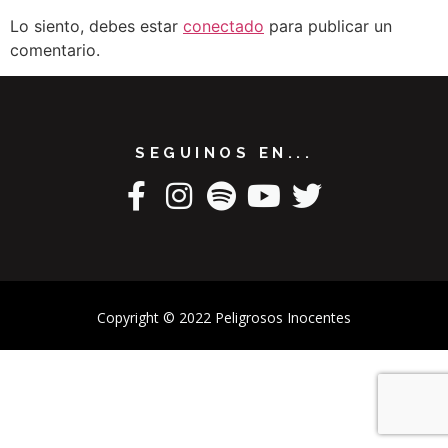
Lo siento, debes estar
conectado
para publicar un
comentario.
SEGUINOS EN...
Copyright © 2022 Peligrosos Inocentes