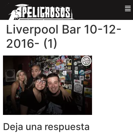
Liverpool Bar 10-12-
2016- (1)
Deja una respuesta