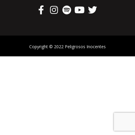
Copyright © 2022 Peligrosos Inocentes