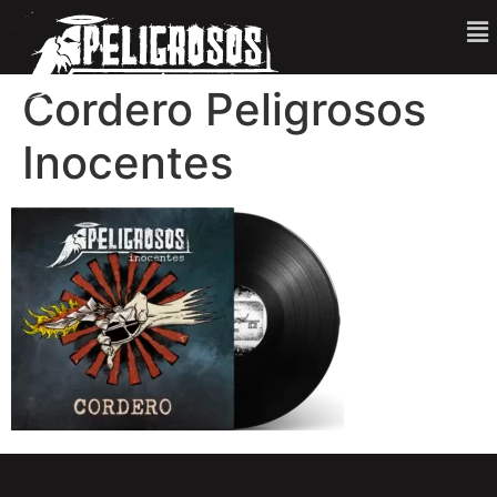
Cordero Peligrosos
Inocentes