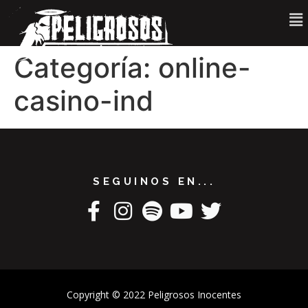
Categoría:
online-
casino-ind
SEGUINOS EN...
Copyright © 2022 Peligrosos Inocentes